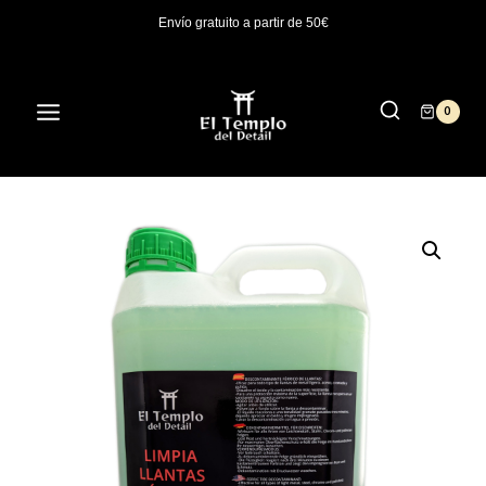
Saltar
Envío gratuito a partir de 50€
al
contenido
0
/
Tienda
/
Profesionales
/
Limpiador Férrico de Llantas