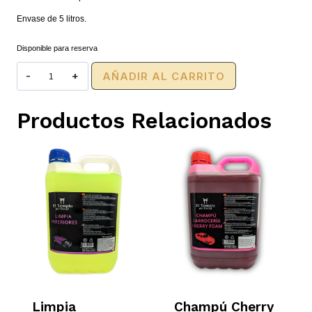
Envase de 5 litros.
Disponible para reserva
Limpiador
AÑADIR AL CARRITO
Férrico
de
Llantas
Productos Relacionados
cantidad
Limpia
Champú Cherry