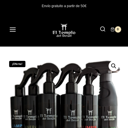
Saltar
Envío gratuito a partir de 50€
al
contenido
0
/
Tienda
/
Packs
/
Kit exterior
¡Oferta!