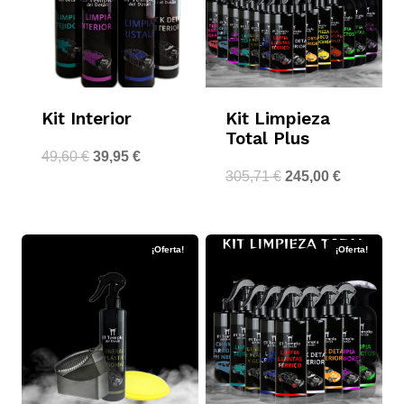
Kit Interior
Kit Limpieza
Total Plus
49,60
€
39,95
€
305,71
€
245,00
€
¡Oferta!
¡Oferta!