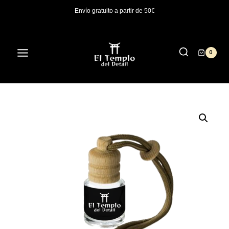
Saltar
Envío gratuito a partir de 50€
al
contenido
0
/
Tienda
/
Profesionales
/
Ambientadores