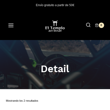
Saltar
Envío gratuito a partir de 50€
al
contenido
0
/
Tienda
/
detail
Detail
Mostrando los 2 resultados