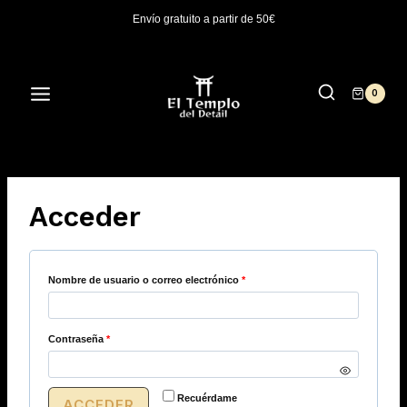
Saltar
Envío gratuito a partir de 50€
al
contenido
0
Acceder
Nombre de usuario o correo electrónico
*
Contraseña
*
Recuérdame
ACCEDER